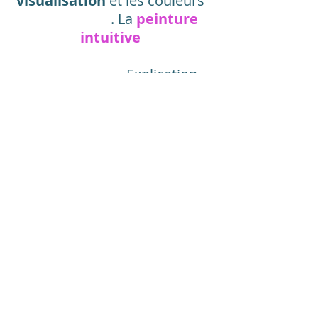
visualisation
et les couleurs
. La
peinture
intuitive
. Explication
détaillée de l'accouchement
et de la naissance,
effets
physiologique et autres