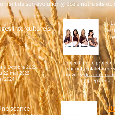
oment de son évolution grâce à notre site ou s
L
ges interculturels
Cen
f
L'objectif de ce projet e
et 9 Octobre 2022
sur notre plateforme
u 22 mai 2023
trouverez
des informati
en 2024
préparer à d
Un
Une séance