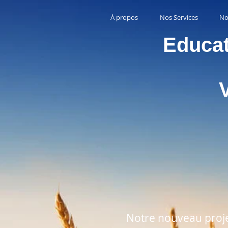
À propos
Nos Services
No
Educati
Vivre
Serv
Indiv
Notre nouveau proj