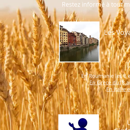
Restez informé à tout m
Les Voya
En Roumanie les 8 
En Grèce du18 a
En Italie 