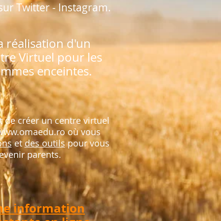
ur Twitter - Instagram.
a réalisation d'un
tre Virtuel pour les
emmes enceintes.
st de créer un centre virtuel
www.omaedu.ro
où vous
ons
et
des outils
pour vous
evenir parents.
e information