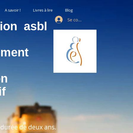
A savoir !
Livres à lire
Blog
Se connecter
tion asbl
trement
ation
ctif
durée de deux ans.